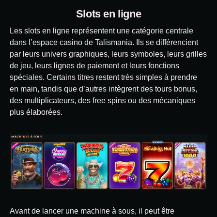
Slots en ligne
Les slots en ligne représentent une catégorie centrale
dans l’espace casino de Talismania. Ils se différencient
par leurs univers graphiques, leurs symboles, leurs grilles
de jeu, leurs lignes de paiement et leurs fonctions
spéciales. Certains titres restent très simples à prendre
en main, tandis que d’autres intègrent des tours bonus,
des multiplicateurs, des free spins ou des mécaniques
plus élaborées.
Avant de lancer une machine à sous, il peut être