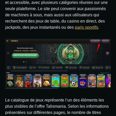
et accessible, avec plusieurs catégories réunies sur une
seule plateforme. Le site peut convenir aux passionnés
de machines à sous, mais aussi aux utilisateurs qui
recherchent des jeux de table, du casino en direct, des
jackpots, des jeux instantanés ou des
paris sportifs
.
Le catalogue de jeux représente l’un des éléments les
plus visibles de l’offre Talismania. Selon les informations
présentées sur différentes pages, le nombre de titres