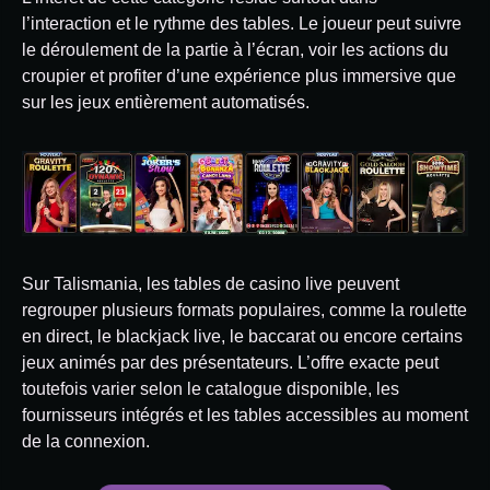
l’interaction et le rythme des tables. Le joueur peut suivre
le déroulement de la partie à l’écran, voir les actions du
croupier et profiter d’une expérience plus immersive que
sur les jeux entièrement automatisés.
Sur Talismania, les tables de casino live peuvent
regrouper plusieurs formats populaires, comme la roulette
en direct, le blackjack live, le baccarat ou encore certains
jeux animés par des présentateurs. L’offre exacte peut
toutefois varier selon le catalogue disponible, les
fournisseurs intégrés et les tables accessibles au moment
de la connexion.