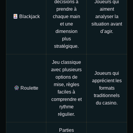
décisions à
Joueurs qui
prendre à
aiment
Blackjack
chaque main
analyser la
et une
situation avant
dimension
d’agir.
plus
stratégique.
Jeu classique
avec plusieurs
Joueurs qui
options de
apprécient les
mise, règles
Roulette
formats
faciles à
traditionnels
comprendre et
du casino.
rythme
régulier.
Parties