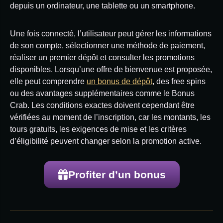
depuis un ordinateur, une tablette ou un smartphone.
Une fois connecté, l’utilisateur peut gérer les informations
de son compte, sélectionner une méthode de paiement,
réaliser un premier dépôt et consulter les promotions
disponibles. Lorsqu’une offre de bienvenue est proposée,
elle peut comprendre
un bonus de dépôt
, des free spins
ou des avantages supplémentaires comme le Bonus
Crab. Les conditions exactes doivent cependant être
vérifiées au moment de l’inscription, car les montants, les
tours gratuits, les exigences de mise et les critères
d’éligibilité peuvent changer selon la promotion active.
Profiter d’un bonus