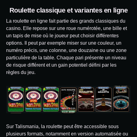
Roulette classique et variantes en ligne
La roulette en ligne fait partie des grands classiques du
casino. Elle repose sur une roue numérotée, une bille et
un tapis de mise où le joueur peut choisir différentes
options. Il peut par exemple miser sur une couleur, un
numéro précis, une colonne, une douzaine ou une zone
particulière de la table. Chaque pari présente un niveau
de risque différent et un gain potentiel défini par les
règles du jeu.
Sur Talismania, la roulette peut être accessible sous
plusieurs formats, notamment en version automatisée ou