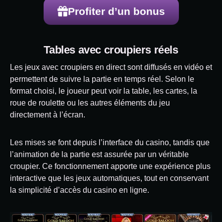
Profiter d’un bonus
Tables avec croupiers réels
Les jeux avec croupiers en direct sont diffusés en vidéo et
permettent de suivre la partie en temps réel. Selon le
format choisi, le joueur peut voir la table, les cartes, la
roue de roulette ou les autres éléments du jeu
directement à l’écran.
Les mises se font depuis l’interface du casino, tandis que
l’animation de la partie est assurée par un véritable
croupier. Ce fonctionnement apporte une expérience plus
interactive que les jeux automatiques, tout en conservant
la simplicité d’accès du casino en ligne.