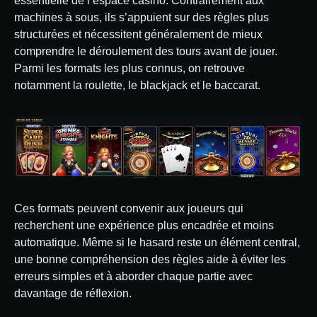
essentielle de l’espace casino. Contrairement aux
machines à sous, ils s’appuient sur des règles plus
structurées et nécessitent généralement de mieux
comprendre le déroulement des tours avant de jouer.
Parmi les formats les plus connus, on retrouve
notamment la roulette, le blackjack et le baccarat.
Ces formats peuvent convenir aux joueurs qui
recherchent une expérience plus encadrée et moins
automatique. Même si le hasard reste un élément central,
une bonne compréhension des règles aide à éviter les
erreurs simples et à aborder chaque partie avec
davantage de réflexion.