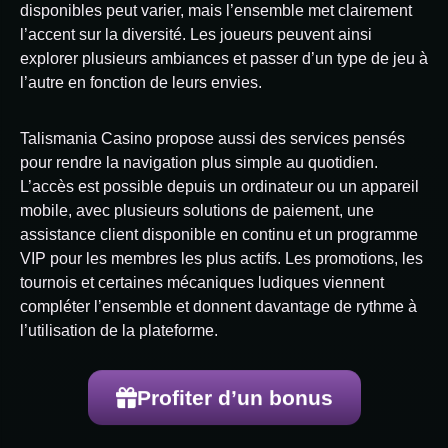
disponibles peut varier, mais l’ensemble met clairement
l’accent sur la diversité. Les joueurs peuvent ainsi
explorer plusieurs ambiances et passer d’un type de jeu à
l’autre en fonction de leurs envies.
Talismania Casino propose aussi des services pensés
pour rendre la navigation plus simple au quotidien.
L’accès est possible depuis un ordinateur ou un appareil
mobile, avec plusieurs solutions de paiement, une
assistance client disponible en continu et un programme
VIP pour les membres les plus actifs. Les promotions, les
tournois et certaines mécaniques ludiques viennent
compléter l’ensemble et donnent davantage de rythme à
l’utilisation de la plateforme.
Profiter d’un bonus