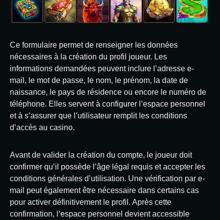
Ce formulaire permet de renseigner les données
nécessaires à la création du profil joueur. Les
informations demandées peuvent inclure l’adresse e-
mail, le mot de passe, le nom, le prénom, la date de
naissance, le pays de résidence ou encore le numéro de
téléphone. Elles servent à configurer l’espace personnel
et à s’assurer que l’utilisateur remplit les conditions
d’accès au casino.
Avant de valider la création du compte, le joueur doit
confirmer qu’il possède l’âge légal requis et accepter les
conditions générales d’utilisation. Une vérification par e-
mail peut également être nécessaire dans certains cas
pour activer définitivement le profil. Après cette
confirmation, l’espace personnel devient accessible