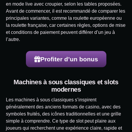
en mode live avec croupier, selon les tables proposées.
Avant de commencer, il est recommandé de comparer les
principales variantes, comme la roulette européenne ou
la roulette française, car certaines règles, options de mise
et conditions de paiement peuvent différer d’un jeu à
l’autre.
Profiter d’un bonus
Machines à sous classiques et slots
modernes
Les machines à sous classiques s’inspirent
généralement des anciens formats de casino, avec des
symboles fruités, des icônes traditionnelles et une grille
simple à comprendre. Ce type de slot peut plaire aux
joueurs qui recherchent une expérience claire, rapide et