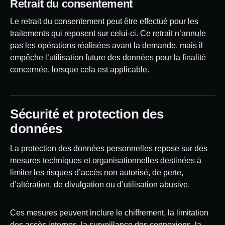
Retrait du consentement
Le retrait du consentement peut être effectué pour les
traitements qui reposent sur celui-ci. Ce retrait n’annule
pas les opérations réalisées avant la demande, mais il
empêche l’utilisation future des données pour la finalité
concernée, lorsque cela est applicable.
Sécurité et protection des
données
La protection des données personnelles repose sur des
mesures techniques et organisationnelles destinées à
limiter les risques d’accès non autorisé, de perte,
d’altération, de divulgation ou d’utilisation abusive.
Ces mesures peuvent inclure le chiffrement, la limitation
des accès internes, la surveillance des connexions, la