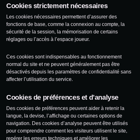
Cookies strictement nécessaires
Les cookies nécessaires permettent d’assurer des
fonctions de base, comme la connexion au compte, la
sécurité de la session, la mémorisation de certains
réglages ou l’accès à l’espace joueur.
Ces cookies sont indispensables au fonctionnement
normal du site et ne peuvent généralement pas être
désactivés depuis les paramètres de confidentialité sans
affecter l’utilisation du service.
Cookies de préférences et d’analyse
Des cookies de préférences peuvent aider à retenir la
langue, la devise, l’affichage ou certaines options de
navigation. Des cookies d’analyse peuvent être utilisés
pour comprendre comment les visiteurs utilisent le site,
repérer les erreurs techniques et améliorer les