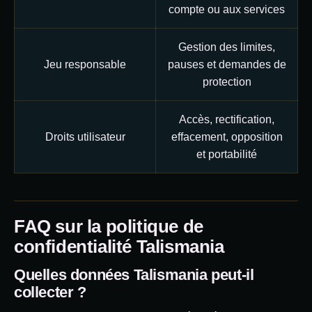
compte ou aux services
Gestion des limites,
Jeu responsable
pauses et demandes de
protection
Accès, rectification,
Droits utilisateur
effacement, opposition
et portabilité
FAQ sur la politique de
confidentialité Talismania
Quelles données Talismania peut-il
collecter ?