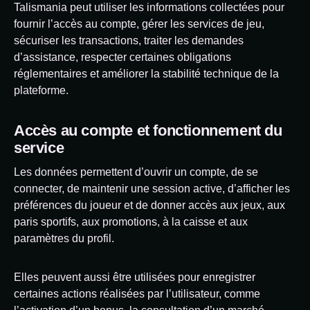
Talismania peut utiliser les informations collectées pour
fournir l’accès au compte, gérer les services de jeu,
sécuriser les transactions, traiter les demandes
d’assistance, respecter certaines obligations
réglementaires et améliorer la stabilité technique de la
plateforme.
Accès au compte et fonctionnement du
service
Les données permettent d’ouvrir un compte, de se
connecter, de maintenir une session active, d’afficher les
préférences du joueur et de donner accès aux jeux, aux
paris sportifs, aux promotions, à la caisse et aux
paramètres du profil.
Elles peuvent aussi être utilisées pour enregistrer
certaines actions réalisées par l’utilisateur, comme