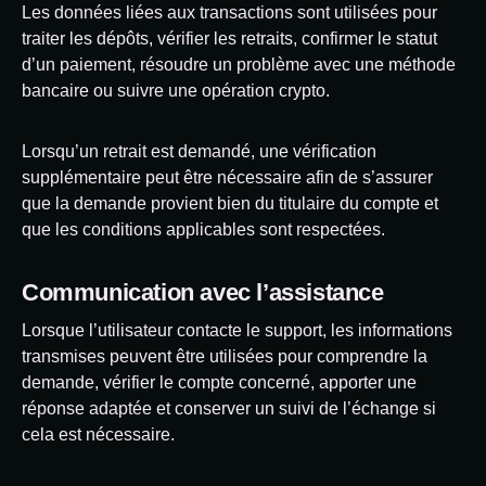
Les données liées aux transactions sont utilisées pour
traiter les dépôts, vérifier les retraits, confirmer le statut
d’un paiement, résoudre un problème avec une méthode
bancaire ou suivre une opération crypto.
Lorsqu’un retrait est demandé, une vérification
supplémentaire peut être nécessaire afin de s’assurer
que la demande provient bien du titulaire du compte et
que les conditions applicables sont respectées.
Communication avec l’assistance
Lorsque l’utilisateur contacte le support, les informations
transmises peuvent être utilisées pour comprendre la
demande, vérifier le compte concerné, apporter une
réponse adaptée et conserver un suivi de l’échange si
cela est nécessaire.