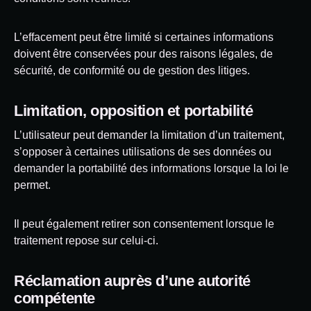
L’effacement peut être limité si certaines informations
doivent être conservées pour des raisons légales, de
sécurité, de conformité ou de gestion des litiges.
Limitation, opposition et portabilité
L’utilisateur peut demander la limitation d’un traitement,
s’opposer à certaines utilisations de ses données ou
demander la portabilité des informations lorsque la loi le
permet.
Il peut également retirer son consentement lorsque le
traitement repose sur celui-ci.
Réclamation auprès d’une autorité
compétente