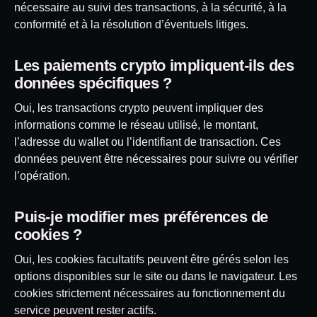
nécessaire au suivi des transactions, à la sécurité, à la
conformité et à la résolution d’éventuels litiges.
Les paiements crypto impliquent-ils des
données spécifiques ?
Oui, les transactions crypto peuvent impliquer des
informations comme le réseau utilisé, le montant,
l’adresse du wallet ou l’identifiant de transaction. Ces
données peuvent être nécessaires pour suivre ou vérifier
l’opération.
Puis-je modifier mes préférences de
cookies ?
Oui, les cookies facultatifs peuvent être gérés selon les
options disponibles sur le site ou dans le navigateur. Les
cookies strictement nécessaires au fonctionnement du
service peuvent rester actifs.