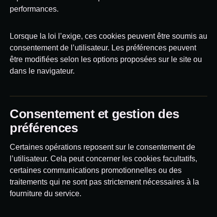
performances.
Lorsque la loi l’exige, ces cookies peuvent être soumis au
consentement de l’utilisateur. Les préférences peuvent
être modifiées selon les options proposées sur le site ou
dans le navigateur.
Consentement et gestion des
préférences
Certaines opérations reposent sur le consentement de
l’utilisateur. Cela peut concerner les cookies facultatifs,
certaines communications promotionnelles ou des
traitements qui ne sont pas strictement nécessaires à la
fourniture du service.