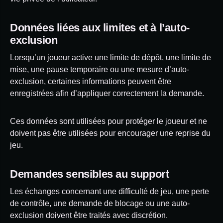
Données liées aux limites et à l’auto-
exclusion
Lorsqu’un joueur active une limite de dépôt, une limite de
mise, une pause temporaire ou une mesure d’auto-
exclusion, certaines informations peuvent être
enregistrées afin d’appliquer correctement la demande.
Ces données sont utilisées pour protéger le joueur et ne
doivent pas être utilisées pour encourager une reprise du
jeu.
Demandes sensibles au support
Les échanges concernant une difficulté de jeu, une perte
de contrôle, une demande de blocage ou une auto-
exclusion doivent être traités avec discrétion.