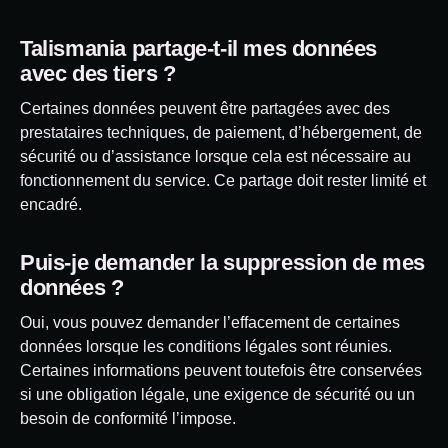
Talismania partage-t-il mes données
avec des tiers ?
Certaines données peuvent être partagées avec des
prestataires techniques, de paiement, d’hébergement, de
sécurité ou d’assistance lorsque cela est nécessaire au
fonctionnement du service. Ce partage doit rester limité et
encadré.
Puis-je demander la suppression de mes
données ?
Oui, vous pouvez demander l’effacement de certaines
données lorsque les conditions légales sont réunies.
Certaines informations peuvent toutefois être conservées
si une obligation légale, une exigence de sécurité ou un
besoin de conformité l’impose.