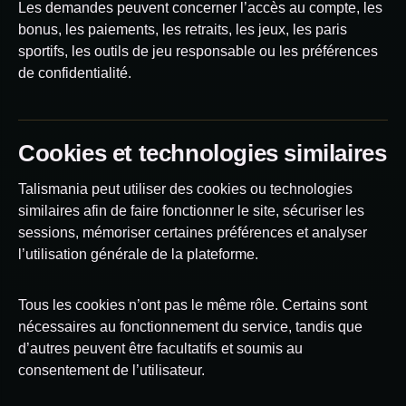
Les demandes peuvent concerner l’accès au compte, les
bonus, les paiements, les retraits, les jeux, les paris
sportifs, les outils de jeu responsable ou les préférences
de confidentialité.
Cookies et technologies similaires
Talismania peut utiliser des cookies ou technologies
similaires afin de faire fonctionner le site, sécuriser les
sessions, mémoriser certaines préférences et analyser
l’utilisation générale de la plateforme.
Tous les cookies n’ont pas le même rôle. Certains sont
nécessaires au fonctionnement du service, tandis que
d’autres peuvent être facultatifs et soumis au
consentement de l’utilisateur.