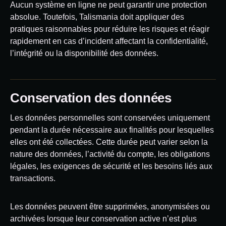
Aucun système en ligne ne peut garantir une protection
absolue. Toutefois, Talismania doit appliquer des
pratiques raisonnables pour réduire les risques et réagir
rapidement en cas d’incident affectant la confidentialité,
l’intégrité ou la disponibilité des données.
Conservation des données
Les données personnelles sont conservées uniquement
pendant la durée nécessaire aux finalités pour lesquelles
elles ont été collectées. Cette durée peut varier selon la
nature des données, l’activité du compte, les obligations
légales, les exigences de sécurité et les besoins liés aux
transactions.
Les données peuvent être supprimées, anonymisées ou
archivées lorsque leur conservation active n’est plus