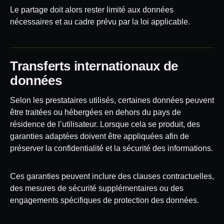
Le partage doit alors rester limité aux données
nécessaires et au cadre prévu par la loi applicable.
Transferts internationaux de
données
Selon les prestataires utilisés, certaines données peuvent
être traitées ou hébergées en dehors du pays de
résidence de l’utilisateur. Lorsque cela se produit, des
garanties adaptées doivent être appliquées afin de
préserver la confidentialité et la sécurité des informations.
Ces garanties peuvent inclure des clauses contractuelles,
des mesures de sécurité supplémentaires ou des
engagements spécifiques de protection des données.