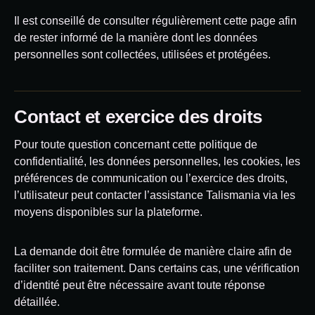
Il est conseillé de consulter régulièrement cette page afin
de rester informé de la manière dont les données
personnelles sont collectées, utilisées et protégées.
Contact et exercice des droits
Pour toute question concernant cette politique de
confidentialité, les données personnelles, les cookies, les
préférences de communication ou l’exercice des droits,
l’utilisateur peut contacter l’assistance Talismania via les
moyens disponibles sur la plateforme.
La demande doit être formulée de manière claire afin de
faciliter son traitement. Dans certains cas, une vérification
d’identité peut être nécessaire avant toute réponse
détaillée.