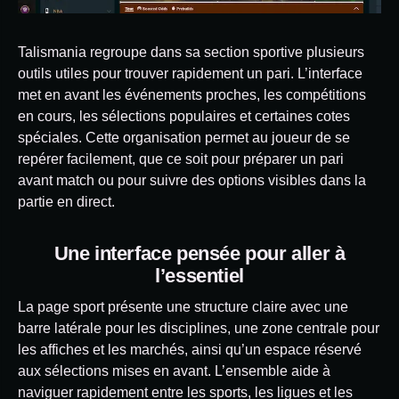
Talismania regroupe dans sa section sportive plusieurs
outils utiles pour trouver rapidement un pari. L’interface
met en avant les événements proches, les compétitions
en cours, les sélections populaires et certaines cotes
spéciales. Cette organisation permet au joueur de se
repérer facilement, que ce soit pour préparer un pari
avant match ou pour suivre des options visibles dans la
partie en direct.
Une interface pensée pour aller à
l’essentiel
La page sport présente une structure claire avec une
barre latérale pour les disciplines, une zone centrale pour
les affiches et les marchés, ainsi qu’un espace réservé
aux sélections mises en avant. L’ensemble aide à
naviguer rapidement entre les sports, les ligues et les