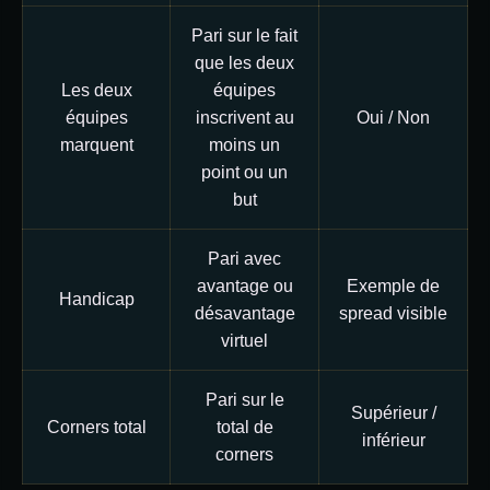
Pari sur le fait
que les deux
Les deux
équipes
équipes
inscrivent au
Oui / Non
marquent
moins un
point ou un
but
Pari avec
avantage ou
Exemple de
Handicap
désavantage
spread visible
virtuel
Pari sur le
Supérieur /
Corners total
total de
inférieur
corners