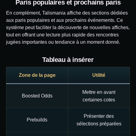
Paris populaires et prochains paris
En complément, Talismania affiche des sections dédiées
aux paris populaires et aux prochains événements. Ce
système peut faciliter la découverte de nouvelles affiches,
tout en offrant une lecture plus rapide des rencontres
jugées importantes ou tendance à un moment donné.
Tableau à insérer
Zone de la page
Utilité
Mettre en avant
Boosted Odds
certaines cotes
Présenter des
Prebuilds
sélections préparées