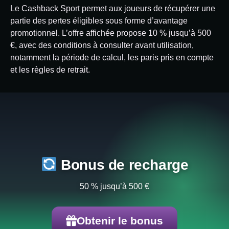
Le Cashback Sport permet aux joueurs de récupérer une
partie des pertes éligibles sous forme d’avantage
promotionnel. L’offre affichée propose 10 % jusqu’à 500
€, avec des conditions à consulter avant utilisation,
notamment la période de calcul, les paris pris en compte
et les règles de retrait.
Bonus de recharge
50 % jusqu’à 500 €
Obtenir le bonus