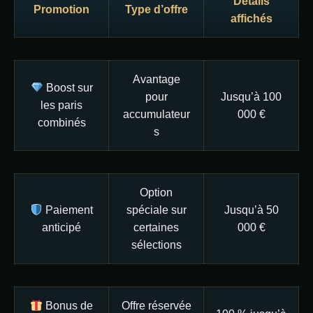
Détails
Promotion
Type d’offre
affichés
Avantage
Boost sur
pour
Jusqu’à 100
les paris
accumulateur
000 €
combinés
s
Option
Paiement
spéciale sur
Jusqu’à 50
anticipé
certaines
000 €
sélections
Bonus de
Offre réservée