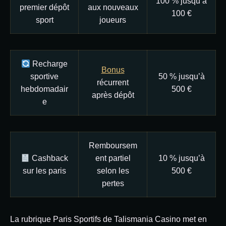
100 % jusqu’à
premier dépôt
aux nouveaux
100 €
sport
joueurs
Recharge
Bonus
sportive
50 % jusqu’à
récurrent
hebdomadair
500 €
après dépôt
e
Remboursem
Cashback
ent partiel
10 % jusqu’à
sur les paris
selon les
500 €
pertes
La rubrique Paris Sportifs de Talismania Casino met en