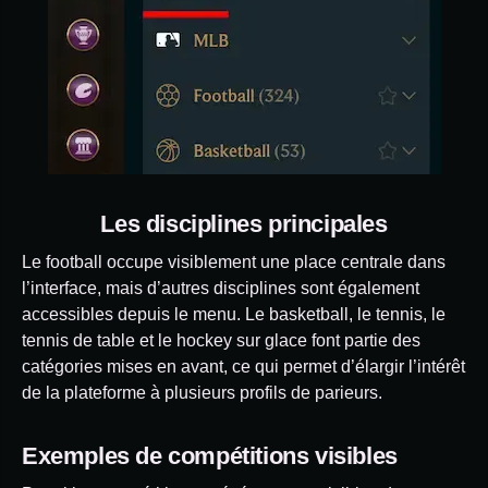
Les disciplines principales
Le football occupe visiblement une place centrale dans
l’interface, mais d’autres disciplines sont également
accessibles depuis le menu. Le basketball, le tennis, le
tennis de table et le hockey sur glace font partie des
catégories mises en avant, ce qui permet d’élargir l’intérêt
de la plateforme à plusieurs profils de parieurs.
Exemples de compétitions visibles