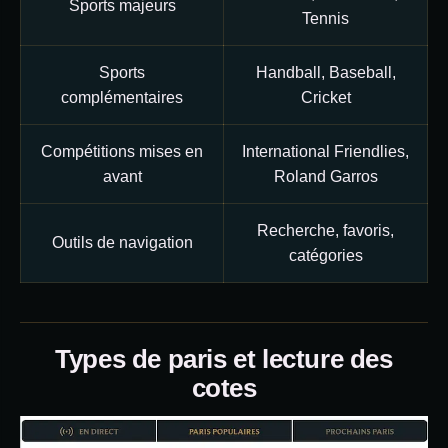
Sports majeurs
Tennis
Sports
Handball, Baseball,
complémentaires
Cricket
Compétitions mises en
International Friendlies,
avant
Roland Garros
Recherche, favoris,
Outils de navigation
catégories
Types de paris et lecture des
cotes