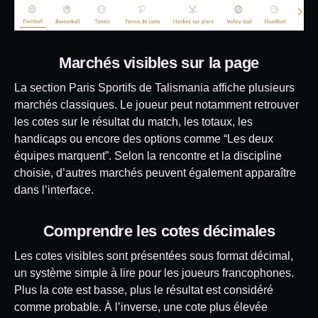
Marchés visibles sur la page
La section Paris Sportifs de Talismania affiche plusieurs
marchés classiques. Le joueur peut notamment retrouver
les cotes sur le résultat du match, les totaux, les
handicaps ou encore des options comme “Les deux
équipes marquent”. Selon la rencontre et la discipline
choisie, d’autres marchés peuvent également apparaître
dans l’interface.
Comprendre les cotes décimales
Les cotes visibles sont présentées sous format décimal,
un système simple à lire pour les joueurs francophones.
Plus la cote est basse, plus le résultat est considéré
comme probable. À l’inverse, une cote plus élevée