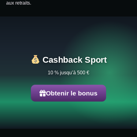
aux retraits.
Cashback Sport
10 % jusqu’à 500 €
Obtenir le bonus