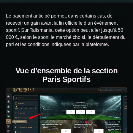
Le paiement anticipé permet, dans certains cas, de
recevoir un gain avant la fin officielle d’un événement
sportif. Sur Talismania, cette option peut aller jusqu’à 50
000 €, selon le sport, le marché choisi, le déroulement du
pari et les conditions indiquées par la plateforme.
Vue d’ensemble de la section
Paris Sportifs