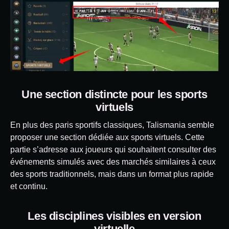
Une section distincte pour les sports
virtuels
En plus des paris sportifs classiques, Talismania semble
proposer une section dédiée aux sports virtuels. Cette
partie s’adresse aux joueurs qui souhaitent consulter des
événements simulés avec des marchés similaires à ceux
des sports traditionnels, mais dans un format plus rapide
et continu.
Les disciplines visibles en version
virtuelle